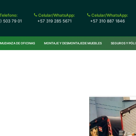
Telefono:
Celular/WhatsApp:
Celular/WhatsApp:
) 503 79 01
+57 319 285 5671
+57 310 887 1846
MUDANZA DE OFICINAS
MONTAJE Y DESMONTAJEDE MUEBLES
SEGUROS Y PÓL